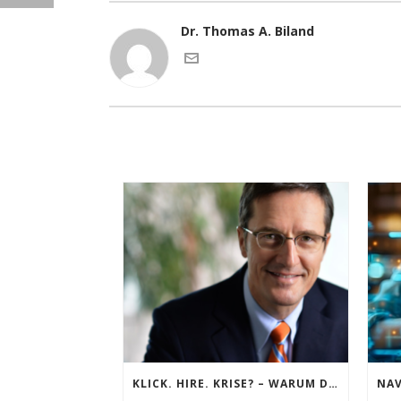
Dr. Thomas A. Biland
KLICK. HIRE. KRISE? – WARUM DIE REIN VIRTUELLE FÜHRUNGSKRÄFTE-AUSWAHL SCHWEIZER UNTERNEHMEN TEUER ZU STEHEN KOMMEN KANN