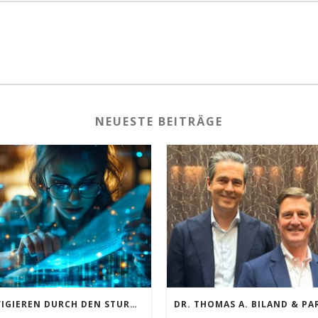
NEUESTE BEITRÄGE
NAVIGIEREN DURCH DEN STURM: FÜHRUNGSKRÄFTE IM KREUZFEUER VON KI-REVOLUTION, MARKTUMBRÜCHEN UND GEN Z-ANSPRÜCHEN