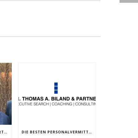
DR. THOMAS A. BILAND & PARTNER UND HEADSAHEAD GMBH GEHEN LÄNDERÜBERGREIFENDE PARTNERSCHAFT EIN.
DIE BESTEN PERSONALVERMITTLER IM BEREICH EXECUTIVE SEARCH 2024