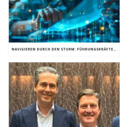
NAVIGIEREN DURCH DEN STURM: FÜHRUNGSKRÄFTE IM KREUZFEUER VON KI-REVOLUTION, MARKTUMBRÜCHEN UND GEN Z-ANSPRÜCHEN