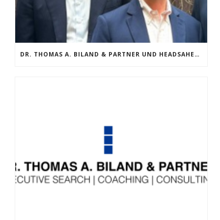
DR. THOMAS A. BILAND & PARTNER UND HEADSAHEAD GMBH GEHEN LÄNDERÜBERGREIFENDE PARTNERSCHAFT EIN.