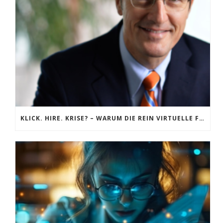
KLICK. HIRE. KRISE? – WARUM DIE REIN VIRTUELLE FÜHRUNGSKRÄFTE-AUSWAHL SCHWEIZER UNTERNEHMEN TEUER ZU STEHEN KOMMEN KANN